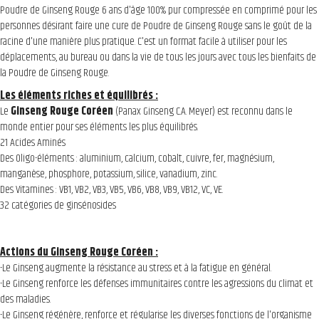
Poudre de Ginseng Rouge 6 ans d'âge 100% pur compressée en comprimé pour les
personnes désirant faire une cure de Poudre de Ginseng Rouge sans le goût de la
racine d'une manière plus pratique. C'est un format facile à utiliser pour les
déplacements, au bureau ou dans la vie de tous les jours avec tous les bienfaits de
la Poudre de Ginseng Rouge.
Les éléments riches et équilibrés :
Le
Ginseng Rouge Coréen
(Panax Ginseng C.A. Meyer) est reconnu dans le
monde entier pour ses éléments les plus équilibrés.
21 Acides Aminés
Des Oligo-éléments : aluminium, calcium, cobalt, cuivre, fer, magnésium,
manganèse, phosphore, potassium, silice, vanadium, zinc.
Des Vitamines : VB1, VB2, VB3, VB5, VB6, VB8, VB9, VB12, VC, VE.
32 catégories de ginsénosides
Actions du Ginseng Rouge Coréen :
-Le Ginseng augmente la résistance au stress et à la fatigue en général.
-Le Ginseng renforce les défenses immunitaires contre les agressions du climat et
des maladies.
-Le Ginseng régénère, renforce et régularise les diverses fonctions de l'organisme