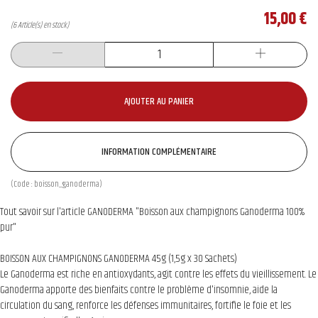
15,00 €
(6 Article(s) en stock)
AJOUTER AU PANIER
INFORMATION COMPLÉMENTAIRE
(Code :
boisson_ganoderma
)
Tout savoir sur l'article GANODERMA "Boisson aux champignons Ganoderma 100%
pur"
BOISSON AUX CHAMPIGNONS GANODERMA 45g (1,5g x 30 Sachets)
Le Ganoderma est riche en antioxydants, agit contre les effets du vieillissement. Le
Ganoderma apporte des bienfaits contre le problème d'insomnie, aide la
circulation du sang, renforce les défenses immunitaires, fortifie le foie et les