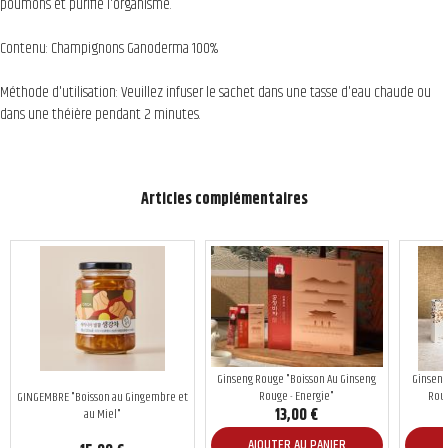
poumons et purifie l'organisme.
Contenu: Champignons Ganoderma 100%
Méthode d'utilisation: Veuillez infuser le sachet dans une tasse d'eau chaude ou
dans une théière pendant 2 minutes.
Articles complémentaires
Ginseng Rouge "Boisson Au Ginseng
Ginseng
Rouge - Energie"
Roug
GINGEMBRE "Boisson au Gingembre et
13,00 €
au Miel"
AJOUTER AU PANIER