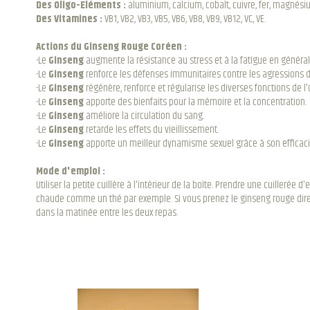
Des Oligo-Eléments :
aluminium, calcium, cobalt, cuivre, fer, magnés
Des Vitamines :
VB1, VB2, VB3, VB5, VB6, VB8, VB9, VB12, VC, VE.
Actions du Ginseng Rouge Coréen :
-Le
Ginseng
augmente la résistance au stress et à la fatigue en général
-Le
Ginseng
renforce les défenses immunitaires contre les agressions d
-Le
Ginseng
régénère, renforce et régularise les diverses fonctions de l
-Le
Ginseng
apporte des bienfaits pour la mémoire et la concentration.
-Le
Ginseng
améliore la circulation du sang.
-Le
Ginseng
retarde les effets du vieillissement.
-Le
Ginseng
apporte un meilleur dynamisme sexuel grâce à son efficacité 
Mode d'emploi :
Utiliser la petite cuillère à l'intérieur de la boîte. Prendre une cuille
chaude comme un thé par exemple. Si vous prenez le ginseng rouge direct
dans la matinée entre les deux repas.