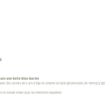
0G
dans une boîte bleu marine
avec des racines de 6 ans d'âge et contient un total ginsénosides de 100mg/g (g
ns le monde entier pour ses éléments équilibrés.