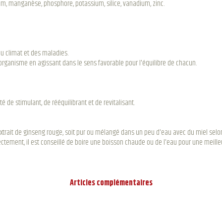
ium, manganèse, phosphore, potassium, silice, vanadium, zinc.
u climat et des maladies.
'organisme en agissant dans le sens favorable pour l'équilibre de chacun.
de stimulant, de rééquilibrant et de revitalisant.
rée d'extrait de ginseng rouge, soit pur ou mélangé dans un peu d'eau avec du miel s
ement, il est conseillé de boire une boisson chaude ou de l'eau pour une meilleu
Articles complémentaires