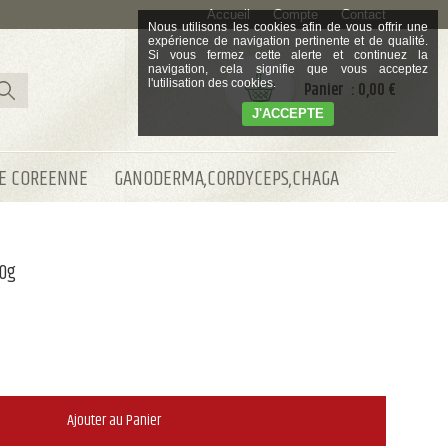
Accueil
Compte
Contact
Nous utilisons les cookies afin de vous offrir une
expérience de navigation pertinente et de qualité.
Si vous fermez cette alerte et continuez la
navigation, cela signifie que vous acceptez
l'utilisation des cookies.
: 0,00 €
J'ACCEPTE
E COREENNE
GANODERMA,CORDYCEPS,CHAGA
40g
Ajouter au Panier