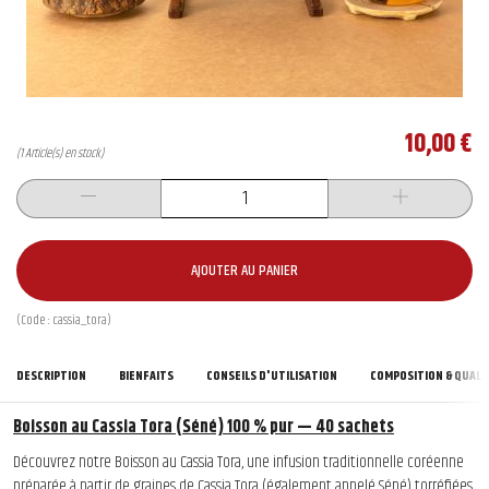
10,00 €
(1 Article(s) en stock)
AJOUTER AU PANIER
(Code :
cassia_tora
)
DESCRIPTION
BIENFAITS
CONSEILS D'UTILISATION
COMPOSITION & QUALI
Boisson au Cassia Tora (Séné) 100 % pur — 40 sachets
Découvrez notre Boisson au Cassia Tora, une infusion traditionnelle coréenne
préparée à partir de graines de Cassia Tora (également appelé Séné) torréfiées