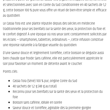
et sélectionnées avec soin en Corée du Sud. Conditionnée en 40 sachets de 1,2
g, cette boisson 100 % pure vous offre un rituel de bien-être simple et efficace
au quotidien.
Le Cassia Tora est une plante réputée depuis des siècles en médecine
traditionnelle pour ses bienfaits sur la santé des yeux, la protection du foie et
le confort digestif. À une époque où nos yeux sont constamment sollicités par
les écrans — smartphones, tablettes, ordinateurs —, cette infusion constitue
une réponse naturelle à la fatigue visuelle du quotidien.
D'une saveur douce et légèrement torréfiée, cette boisson se déguste aussi
bien chaude que froide. Sans caféine, elle est particulièrement appréciée le
soir pour favoriser un moment de détente avant le coucher.
Points clés :
Cassia Tora (Séné) 100 % pur, origine Corée du Sud
40 sachets de 1,2 g (48 g au total)
Reconnu pour ses bienfaits sur la santé des yeux et la protection du
foie
Boisson sans caféine, idéale en soirée
Saveur douce et torréfiée, agréable dès la première gorgée