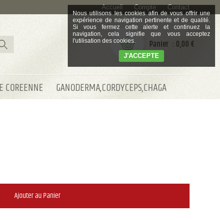
Accueil
Compte
Contact
Nous utilisons les cookies afin de vous offrir une
expérience de navigation pertinente et de qualité.
Si vous fermez cette alerte et continuez la
navigation, cela signifie que vous acceptez
l'utilisation des cookies.
: 0,00 €
J'ACCEPTE
E COREENNE
GANODERMA,CORDYCEPS,CHAGA
Ajouter au Panier