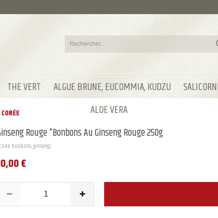
THE VERT
ALGUE BRUNE, EUCOMMIA, KUDZU
SALICORN
ALOE VERA
 CORÉE
Ginseng Rouge "Bonbons Au Ginseng Rouge 250g
Code: bonbons_ginseng)
10,00 €