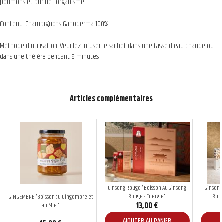
poumons et purifie l'organisme.
Contenu: Champignons Ganoderma 100%
Méthode d'utilisation: Veuillez infuser le sachet dans une tasse d'eau chaude ou
dans une théière pendant 2 minutes.
Articles complémentaires
Ginseng Rouge "Boisson Au Ginseng
Ginseng
Rouge - Energie"
Roug
GINGEMBRE "Boisson au Gingembre et
13,00 €
au Miel"
AJOUTER AU PANIER