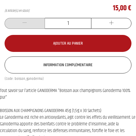
15,00 €
(6 Article(s) en stock)
AJOUTER AU PANIER
INFORMATION COMPLÉMENTAIRE
(Code :
boisson_ganoderma
)
Tout savoir sur l'article GANODERMA "Boisson aux champignons Ganoderma 100%
pur"
BOISSON AUX CHAMPIGNONS GANODERMA 45g (1,5g x 30 Sachets)
Le Ganoderma est riche en antioxydants, agit contre les effets du vieillissement. Le
Ganoderma apporte des bienfaits contre le problème d'insomnie, aide la
circulation du sang, renforce les défenses immunitaires, fortifie le foie et les